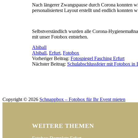
Nach längerer Zwangspause durch Corona konnten wir im
personalisiertest Layout erstellt und endlich konnten w
Selbstverständlich wurden alle Corona-Hygienemaßnah
mit unser Fotobox entstehen.
Abiball
Abiball
,
Erfurt
,
Fotobox
Post
Vorheriger Beitrag:
Fotospiegel Fasching Erfurt
Nächster Beitrag:
Schulabschlussfeier mit Fotobox in 
navigation
Copyright © 2026
Schnappbox – Fotobox für Ihr Event mieten
WEITERE THEMEN