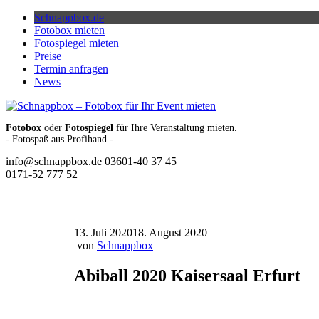
Skip
Schnappbox.de
to
Fotobox mieten
content
Fotospiegel mieten
Preise
Termin anfragen
News
Fotobox
oder
Fotospiegel
für Ihre Veranstaltung mieten.
- Fotospaß aus Profihand -
info@schnappbox.de
03601-40 37 45
0171-52 777 52
13. Juli 2020
18. August 2020
von
Schnappbox
Abiball 2020 Kaisersaal Erfurt