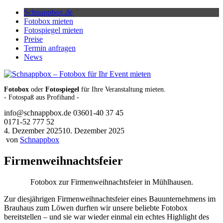
Skip
Schnappbox.de
to
Fotobox mieten
content
Fotospiegel mieten
Preise
Termin anfragen
News
Fotobox
oder
Fotospiegel
für Ihre Veranstaltung mieten.
- Fotospaß aus Profihand -
info@schnappbox.de
03601-40 37 45
0171-52 777 52
4. Dezember 2025
10. Dezember 2025
von
Schnappbox
Firmenweihnachtsfeier
Fotobox zur Firmenweihnachtsfeier in Mühlhausen.
Zur diesjährigen Firmenweihnachtsfeier eines Bauunternehmens im
Brauhaus zum Löwen durften wir unsere beliebte Fotobox
bereitstellen – und sie war wieder einmal ein echtes Highlight des