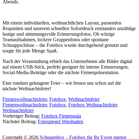
Abends.
Mit einem individuellen, weihnachtlichen Layout, passenden
Requisiten und unserem schnellen Sofortdruck entstanden unzählige
lustige und stimmungsvolle Erinnerungsfotos. Ob witzige
Teamaufnahmen, lockere Gruppenfotos oder spontane
Schnappschüsse – die Fotobox wurde durchgehend genutzt und
sorgte für jede Menge Spaß.
Nach der Veranstaltung erhielt das Unternehmen alle Bilder digital
auf einem USB-Stick, perfekt geeignet für interne Erinnerungen,
Social-Media-Beiträge oder die nächste Firmenpräsentation.
Eine rundum gelungene Feier – wir freuen uns schon auf die
nächste Weihnachtsfeier!
Firmenweihnachtsfeier
,
Fotobox
,
Weihnachtsfeier
Firmenweihnachtsfeier
,
Fotobox
,
Fotobox Weihnachtsfeier
,
Weihnachtsfeier
Post
Vorheriger Beitrag:
Fotobox Firmengala
Nächster Beitrag:
Fotospiegel Wiesbaden
navigation
Impressum
Datenschutz
Kontakt
Copyright © 2026
Schnappbox – Fotobox für Ihr Event mieten