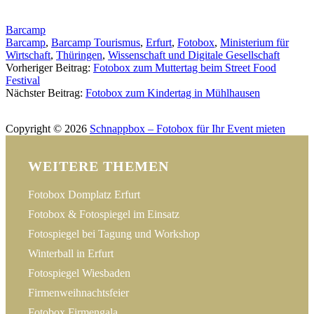
Barcamp
Barcamp
,
Barcamp Tourismus
,
Erfurt
,
Fotobox
,
Ministerium für
Wirtschaft
,
Thüringen
,
Wissenschaft und Digitale Gesellschaft
Post
Vorheriger Beitrag:
Fotobox zum Muttertag beim Street Food
Festival
navigation
Nächster Beitrag:
Fotobox zum Kindertag in Mühlhausen
Impressum
Datenschutz
Kontakt
Copyright © 2026
Schnappbox – Fotobox für Ihr Event mieten
WEITERE THEMEN
Fotobox Domplatz Erfurt
Fotobox & Fotospiegel im Einsatz
Fotospiegel bei Tagung und Workshop
Winterball in Erfurt
Fotospiegel Wiesbaden
Firmenweihnachtsfeier
Fotobox Firmengala