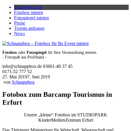
Skip
Schnappbox.de
to
Fotobox mieten
content
Fotospiegel mieten
Preise
Termin anfragen
News
Fotobox
oder
Fotospiegel
für Ihre Veranstaltung mieten.
- Fotospaß aus Profihand -
info@schnappbox.de
03601-40 37 45
0171-52 777 52
27. Mai 2019
7. Juni 2019
von
Schnappbox
Fotobox zum Barcamp Tourismus in
Erfurt
Unsere „kleine“ Fotobox im STUDIOPARK
KinderMedienZentrum Erfurt
Das Thüringer Ministerium für Wirtschaft, Wissenschaft und