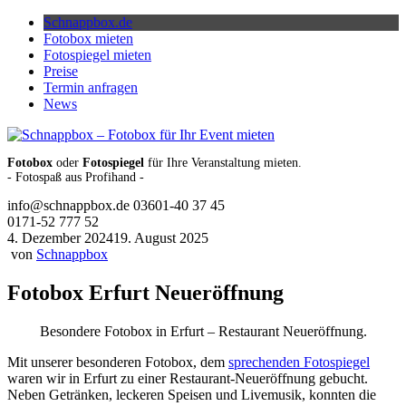
Skip
Schnappbox.de
to
Fotobox mieten
content
Fotospiegel mieten
Preise
Termin anfragen
News
Fotobox
oder
Fotospiegel
für Ihre Veranstaltung mieten.
- Fotospaß aus Profihand -
info@schnappbox.de
03601-40 37 45
0171-52 777 52
4. Dezember 2024
19. August 2025
von
Schnappbox
Fotobox Erfurt Neueröffnung
Besondere Fotobox in Erfurt – Restaurant Neueröffnung.
Mit unserer besonderen Fotobox, dem
sprechenden Fotospiegel
waren wir in Erfurt zu einer Restaurant-Neueröffnung gebucht.
Neben Getränken, leckeren Speisen und Livemusik, konnten die