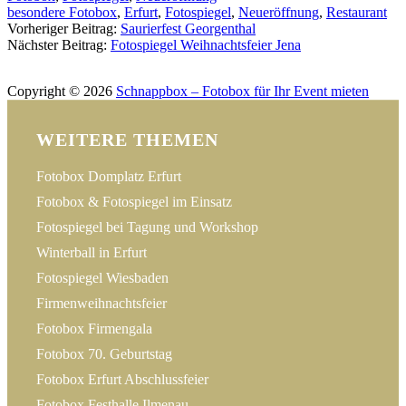
besondere Fotobox
,
Erfurt
,
Fotospiegel
,
Neueröffnung
,
Restaurant
Post
Vorheriger Beitrag:
Saurierfest Georgenthal
Nächster Beitrag:
Fotospiegel Weihnachtsfeier Jena
navigation
Impressum
Datenschutz
Kontakt
Copyright © 2026
Schnappbox – Fotobox für Ihr Event mieten
WEITERE THEMEN
Fotobox Domplatz Erfurt
Fotobox & Fotospiegel im Einsatz
Fotospiegel bei Tagung und Workshop
Winterball in Erfurt
Fotospiegel Wiesbaden
Firmenweihnachtsfeier
Fotobox Firmengala
Fotobox 70. Geburtstag
Fotobox Erfurt Abschlussfeier
Fotobox Festhalle Ilmenau