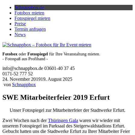
Skip
Schnappbox.de
to
Fotobox mieten
content
Fotospiegel mieten
Preise
Termin anfragen
News
Fotobox
oder
Fotospiegel
für Ihre Veranstaltung mieten.
- Fotospaß aus Profihand -
info@schnappbox.de
03601-40 37 45
0171-52 777 52
24. November 2019
19. August 2025
von
Schnappbox
SWE Mitarbeiterfeier 2019 Erfurt
Unser Fotospiegel zur Mitarbeiterfeier der Stadtwerke Erfurt.
Zwei Wochen nach der
Thüringen Gala
waren wir wieder mit
unserem Fotospiegel im Parksaal des Steigerwaldstadions Erfurt.
Gebucht hatten uns die Stadtwerke Erfurt zu Ihrer Mitarbeiter Feier