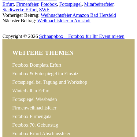
Erfurt
,
Firmenfeier
,
Fotobox
,
Fotospiegel
,
Mitarbeiterfeier
,
Stadtwerke Erfurt
,
SWE
Post
Vorheriger Beitrag:
Weihnachtsfeier Amazon Bad Hersfeld
Nächster Beitrag:
Weihnachtsfeier in Arnstadt
navigation
Impressum
Datenschutz
Kontakt
Copyright © 2026
Schnappbox – Fotobox für Ihr Event mieten
WEITERE THEMEN
Fotobox Domplatz Erfurt
Fotobox & Fotospiegel im Einsatz
Fotospiegel bei Tagung und Workshop
Winterball in Erfurt
Fotospiegel Wiesbaden
Firmenweihnachtsfeier
Fotobox Firmengala
Fotobox 70. Geburtstag
Fotobox Erfurt Abschlussfeier