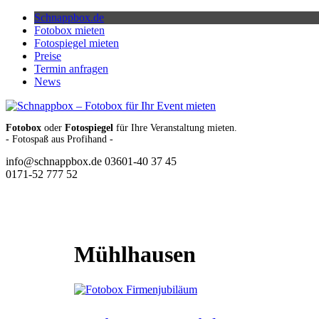
Skip
Schnappbox.de
to
Fotobox mieten
content
Fotospiegel mieten
Preise
Termin anfragen
News
Fotobox
oder
Fotospiegel
für Ihre Veranstaltung mieten.
- Fotospaß aus Profihand -
info@schnappbox.de
03601-40 37 45
0171-52 777 52
Mühlhausen