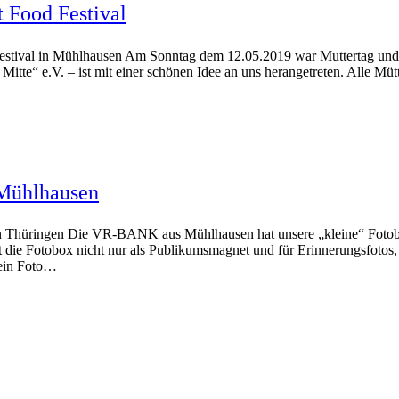
 Food Festival
stival in Mühlhausen Am Sonntag dem 12.05.2019 war Muttertag und gl
 Mitte“ e.V. – ist mit einer schönen Idee an uns herangetreten. Alle 
 Mühlhausen
 Thüringen Die VR-BANK aus Mühlhausen hat unsere „kleine“ Fotobox
die Fotobox nicht nur als Publikumsmagnet und für Erinnerungsfotos, s
ein Foto…
Impressum
Datenschutz
Kontakt