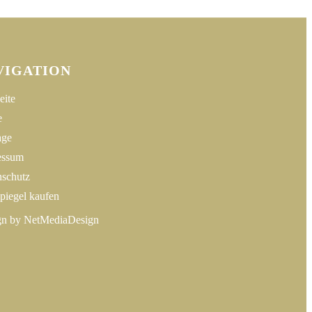
VIGATION
eite
e
age
essum
nschutz
piegel kaufen
gn by
NetMediaDesign