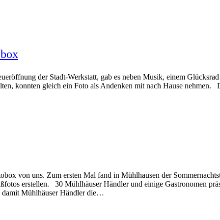
obox
eueröffnung der Stadt-Werkstatt, gab es neben Musik, einem Glücksrad a
n, konnten gleich ein Foto als Andenken mit nach Hause nehmen. Die
obox von uns. Zum ersten Mal fand in Mühlhausen der Sommernachtstr
aßfotos erstellen. 30 Mühlhäuser Händler und einige Gastronomen präs
n, damit Mühlhäuser Händler die…