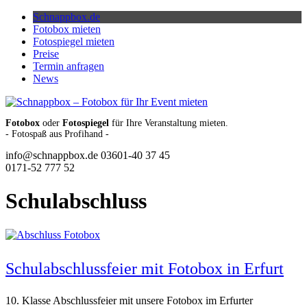
Skip
Schnappbox.de
to
Fotobox mieten
content
Fotospiegel mieten
Preise
Termin anfragen
News
Fotobox
oder
Fotospiegel
für Ihre Veranstaltung mieten.
- Fotospaß aus Profihand -
info@schnappbox.de
03601-40 37 45
0171-52 777 52
Schulabschluss
Schulabschlussfeier mit Fotobox in Erfurt
10. Klasse Abschlussfeier mit unsere Fotobox im Erfurter