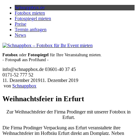
Skip
Schnappbox.de
to
Fotobox mieten
content
Fotospiegel mieten
Preise
Termin anfragen
News
Fotobox
oder
Fotospiegel
für Ihre Veranstaltung mieten.
- Fotospaß aus Profihand -
info@schnappbox.de
03601-40 37 45
0171-52 777 52
11. Dezember 2019
11. Dezember 2019
von
Schnappbox
Weihnachtsfeier in Erfurt
Zur Weihnachtsfeier der Firma Prodinger mit unserer Fotobox in
Erfurt.
Die Firma Prodinger Verpackung aus Erfurt veranstaltete ihre
Weihnachtsfeier im Hofbräu Erfurt direkt am Domplatz. Neben