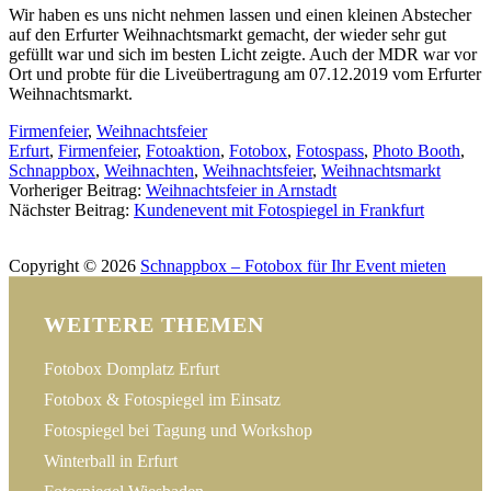
Wir haben es uns nicht nehmen lassen und einen kleinen Abstecher
auf den Erfurter Weihnachtsmarkt gemacht, der wieder sehr gut
gefüllt war und sich im besten Licht zeigte. Auch der MDR war vor
Ort und probte für die Liveübertragung am 07.12.2019 vom Erfurter
Weihnachtsmarkt.
Firmenfeier
,
Weihnachtsfeier
Erfurt
,
Firmenfeier
,
Fotoaktion
,
Fotobox
,
Fotospass
,
Photo Booth
,
Schnappbox
,
Weihnachten
,
Weihnachtsfeier
,
Weihnachtsmarkt
Post
Vorheriger Beitrag:
Weihnachtsfeier in Arnstadt
Nächster Beitrag:
Kundenevent mit Fotospiegel in Frankfurt
navigation
Impressum
Datenschutz
Kontakt
Copyright © 2026
Schnappbox – Fotobox für Ihr Event mieten
WEITERE THEMEN
Fotobox Domplatz Erfurt
Fotobox & Fotospiegel im Einsatz
Fotospiegel bei Tagung und Workshop
Winterball in Erfurt